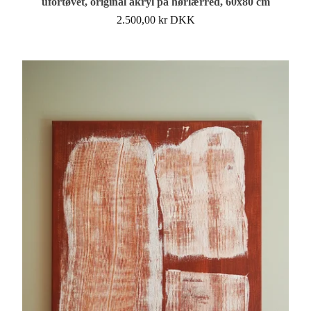
ufortøvet, original akryl på hørlærred, 60x80 cm
2.500,00
kr
DKK