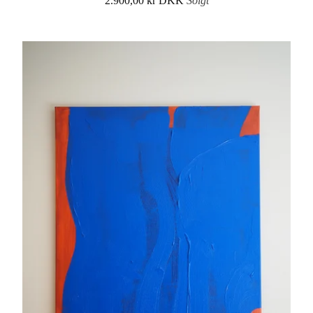
2.900,00
kr
DKK
Solgt