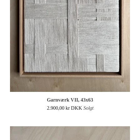
Garnværk VII, 43x63
2.900,00
kr
DKK
Solgt