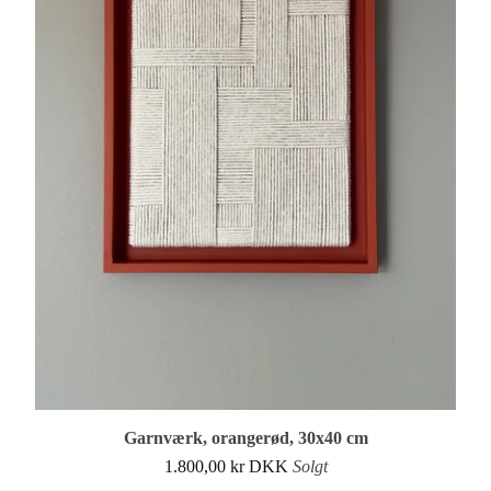
Garnværk, orangerød, 30x40 cm
1.800,00
kr
DKK
Solgt