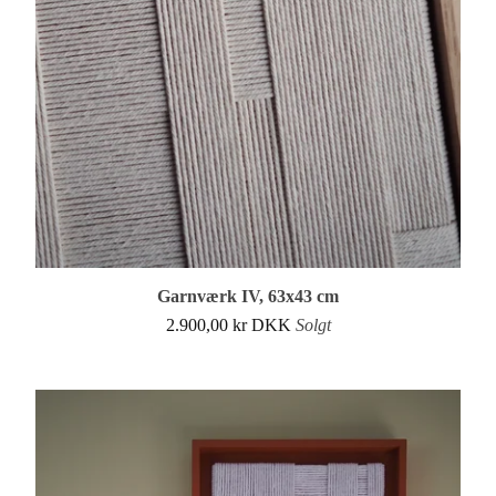
Garnværk IV, 63x43 cm
2.900,00
kr
DKK
Solgt